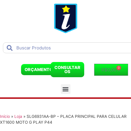
CONSULTAR
0
R$
0,00
ORÇAMENTO
OS
Início
»
Loja
»
SLG6931AA-BP – PLACA PRINCIPAL PARA CELULAR
XT1600 MOTO G PLAY P44