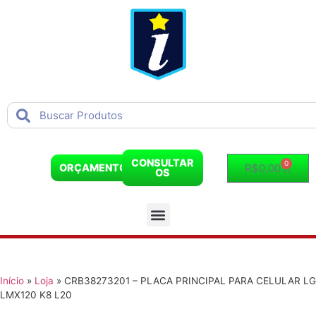
CONSULTAR
0
R$
0,00
ORÇAMENTO
OS
Início
»
Loja
»
CRB38273201 – PLACA PRINCIPAL PARA CELULAR LG
LMX120 K8 L20